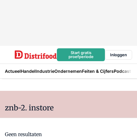
Start gratis
Inloggen
proefperiode
Actueel
Handel
Industrie
Ondernemen
Feiten & Cijfers
Podcast
znb-2. instore
Geen resultaten