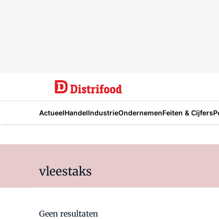
Actueel
Handel
Industrie
Ondernemen
Feiten & Cijfers
P
vleestaks
Geen resultaten