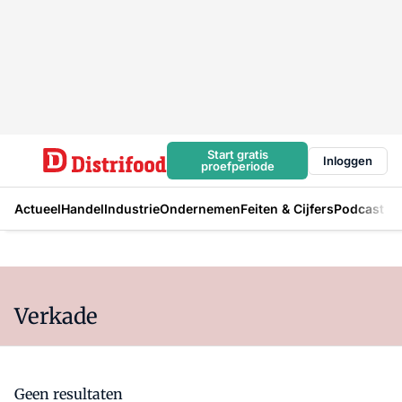
Start gratis
Inloggen
proefperiode
Actueel
Handel
Industrie
Ondernemen
Feiten & Cijfers
Podcast
Verkade
Geen resultaten