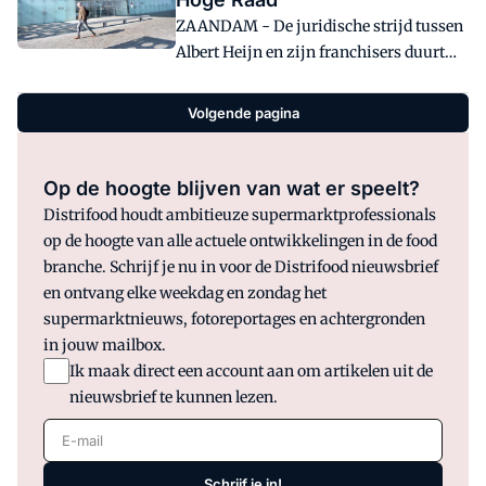
ZAANDAM - De juridische strijd tussen
Albert Heijn en zijn franchisers duurt
voort. De franchisers, verenigd in de
VAHFR, gaan in cassatie bij de Hoge
Volgende pagina
Raad.
Op de hoogte blijven van wat er speelt?
Distrifood houdt ambitieuze supermarktprofessionals
op de hoogte van alle actuele ontwikkelingen in de food
branche. Schrijf je nu in voor de Distrifood nieuwsbrief
en ontvang elke weekdag en zondag het
supermarktnieuws, fotoreportages en achtergronden
in jouw mailbox.
Ik maak direct een account aan om artikelen uit de
nieuwsbrief te kunnen lezen.
E-mail
Schrijf je in!