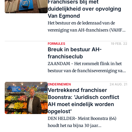
Franchisers blij met
duidelijkheid over opvolging
Van Egmond
Het bestuur en de ledenraad van de
vereniging van AH-franchisers (VAHFR)
kijkt uit naar de kennismaking met
aankomend ceo Margaret Versteden-van
FORMULES
19 FEB. 22
Breuk in bestuur AH-
Duijn die op 1 september aantreedt.
franchiseclub
ZAANDAM - Het rommelt flink in het
bestuur van de franchisevereniging van
Albert Heijn (VAHFR). Zowel voorzitter
Daniel Luitjens als bestuurslid Masha
ONDERNEMEN
24 AUG. 21
Vertrekkend franchiser
Vos leggen hun functie neer.
Boonstra: 'Juridisch conflict
AH moet eindelijk worden
opgelost'
DEN HELDER- Meint Boonstra (64)
houdt het na bijna 30 jaar