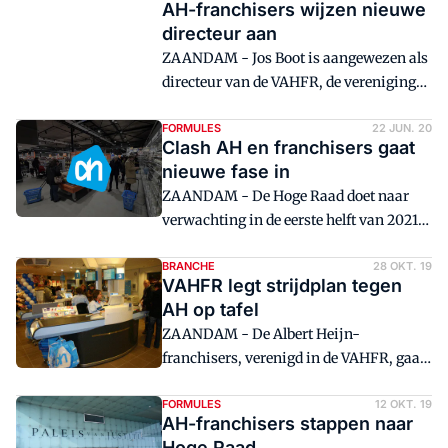
AH-franchisers wijzen nieuwe
franchisers.
ook vooruit.
directeur aan
ZAANDAM - Jos Boot is aangewezen als
directeur van de VAHFR, de vereniging
van Albert Heijn-franchisenemers.
FORMULES
22 JUN. 20
Clash AH en franchisers gaat
nieuwe fase in
ZAANDAM - De Hoge Raad doet naar
verwachting in de eerste helft van 2021
uitspraak in de langlopende zaak van de
AH-franchisers tegen het hoofdkantoor.
BRANCHE
28 OKT. 19
VAHFR legt strijdplan tegen
AH op tafel
ZAANDAM - De Albert Heijn-
franchisers, verenigd in de VAHFR, gaan
op de punten belastprijs, onverdeelde
marge en action discount resultaat
FORMULES
12 OKT. 19
AH-franchisers stappen naar
(ADR) opnieuw de strijd aan met AH.
Hoge Raad