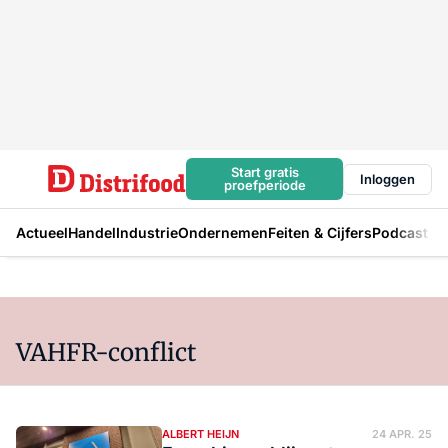
Start gratis
Inloggen
proefperiode
Actueel
Handel
Industrie
Ondernemen
Feiten & Cijfers
Podcast
VAHFR-conflict
ALBERT HEIJN
24 APR. 25