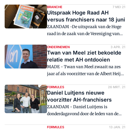
supermarktondernemerschap voor
gezien. Zijn winkel verkoopt hij terug
BRANCHE
7 MEI 21
Uitspraak Hoge Raad AH
aan Albert Heijn. Een periode van een
versus franchisers naar 18 juni
bijna perfecte samenwerking met de
ZAANDAM -De uitspraak van de Hoge
formule. De geboren Fries plaats ook een
raad in de zaak van de Vereniging van
kritische noot: dat juridische gevecht
Albert Heijn Franchisers (VAHFR)
tussen franchisers en AH moet eindelijk
versus AH is verschoven naar 18 juni.
ONDERNEMEN
3 APR. 21
eens worden opgelost.
Twan van Meel ziet bekoelde
relatie met AH ontdooien
MADE - Twan van Meel zwaait na zes
jaar af als voorzitter van de Albert Heijn-
franchisers, verenigd in de VAHFR. In de
afgelopen jaren was Van Meel niet alleen
FORMULES
26 MRT. 21
Daniel Luitjens nieuwe
het aanspreekpunt van de ondernemers
voorzitter AH-franchisers
in de langlopende rechtszaak tegen
ZAANDAM - Daniel Luitjens is
Albert Heijn, maar werkte hij ook aan de
donderdagavond door de leden van de
professionalisering van de
VAHFR aangewezen als de nieuwe
ondernemersclub. In Distrifood blikt Van
voorzitter van de Albert Heijn-
FORMULES
13 JAN. 21
Meel terug op zes roerige jaren en kijkt