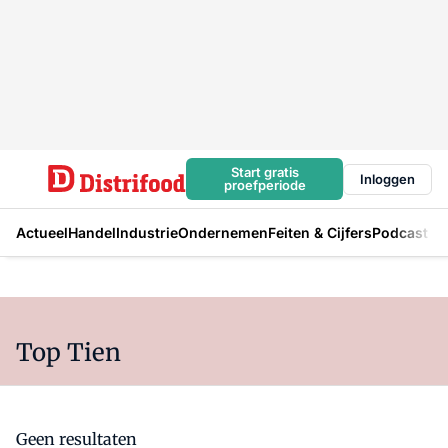
Start gratis
Inloggen
proefperiode
Actueel
Handel
Industrie
Ondernemen
Feiten & Cijfers
Podcast
Top Tien
Geen resultaten