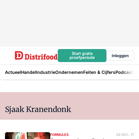
Start gratis
Inloggen
proefperiode
Actueel
Handel
Industrie
Ondernemen
Feiten & Cijfers
Podcast
Sjaak Kranendonk
FORMULES
29 DEC. 17