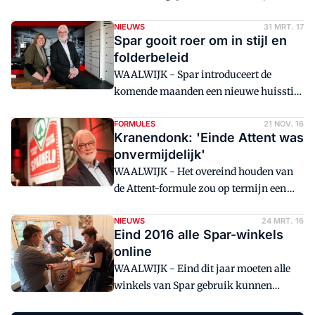
Kranendonk en commercieel directeur
Susanne Kroon lichten een aantal van de
NIEUWS
31 MRT. 17
Spar gooit roer om in stijl en
belangrijkste veranderingen toe.
folderbeleid
WAALWIJK - Spar introduceert de
komende maanden een nieuwe huisstijl.
Een nieuwe pay-off, 'je vindt het bij
Spar', en een halvering van de
FORMULES
21 NOV. 16
Kranendonk: 'Einde Attent was
folderfrequentie moeten voor nieuwe
onvermijdelijk'
groei zorgen.
WAALWIJK - Het overeind houden van
de Attent-formule zou op termijn een
kansloze zaak worden. Spar-directeur
Sjaak Kranendonk zoekt de komende
NIEUWS
24 MRT. 16
Eind 2016 alle Spar-winkels
jaren voor de ondernemers een zo goed
online
mogelijke oplossing.
WAALWIJK - Eind dit jaar moeten alle
winkels van Spar gebruik kunnen
maken van Spar Online. Dat zegt Spar-