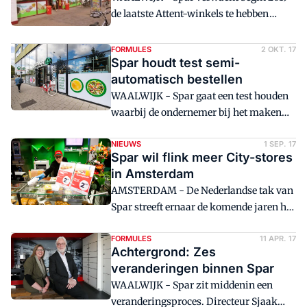
de laatste Attent-winkels te hebben
omgebouwd naar Spar of naar
formuleloze supermarkten.
FORMULES
2 OKT. 17
Spar houdt test semi-
automatisch bestellen
WAALWIJK - Spar gaat een test houden
waarbij de ondernemer bij het maken
van de bestelling een advies over de
hoeveelheid krijgt.
NIEUWS
1 SEP. 17
Spar wil flink meer City-stores
in Amsterdam
AMSTERDAM - De Nederlandse tak van
Spar streeft ernaar de komende jaren het
aantal Spar City Stores in Amsterdam
flink uit te breiden. Er is ruimte voor
FORMULES
11 APR. 17
Achtergrond: Zes
twintig tot 25 vestigingen.
veranderingen binnen Spar
WAALWIJK - Spar zit middenin een
veranderingsproces. Directeur Sjaak