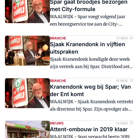
Spar gaat broodjes bezorgen
met City-formule
WAALWIJK - Spar voegt volgend jaar
een bezorgservice toe aan de City-
formule.
BRANCHE
17 NOV. 17
Sjaak Kranendonk in vijftien
uitspraken
Sjaak Kranendonk kondigde deze week
zijn vertrek aan bij Spar. Distrifood zette
vijftien uitspraken van de scheidend
directeur op een rij.
BRANCHE
15 NOV. 17
Kranendonk weg bij Spar; Van
der Ent komt
WAALWIJK - Sjaak Kranendonk vertrekt
als directeur bij Spar. Zijn opvolger als
algemeen directeur is voormalig V&D en
Etos-topman John van der Ent.
NIEUWS
13 NOV. 17
Attent-ombouw in 2019 klaar
WAALWIJK - Spar verwacht begin 2019