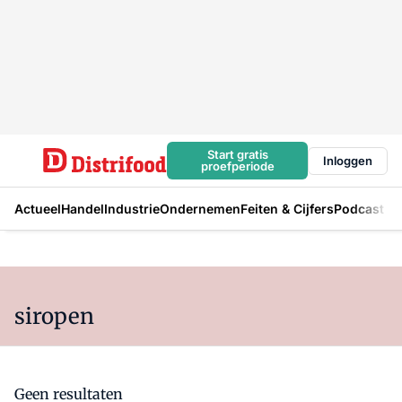
Start gratis
Inloggen
proefperiode
Actueel
Handel
Industrie
Ondernemen
Feiten & Cijfers
Podcast
siropen
Geen resultaten