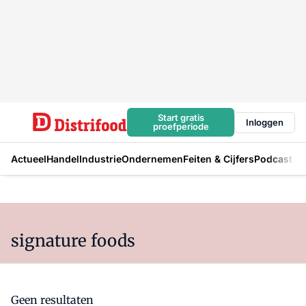
Start gratis
Inloggen
proefperiode
Actueel
Handel
Industrie
Ondernemen
Feiten & Cijfers
Podcast
signature foods
Geen resultaten