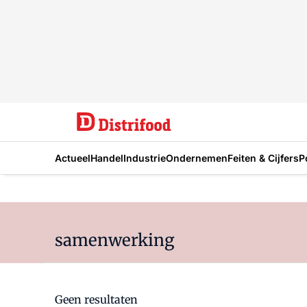
Actueel
Handel
Industrie
Ondernemen
Feiten & Cijfers
P
samenwerking
Geen resultaten