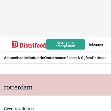
Start gratis
Inloggen
proefperiode
Actueel
Handel
Industrie
Ondernemen
Feiten & Cijfers
Podcast
rotterdam
Geen resultaten