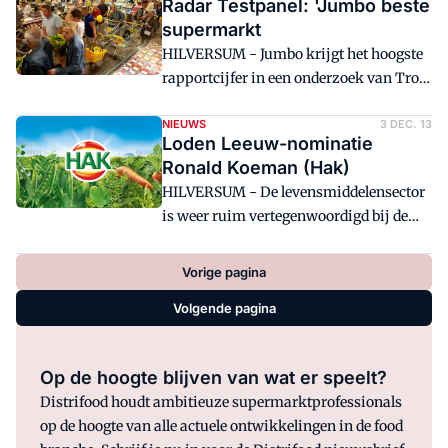
Radar Testpanel: 'Jumbo beste
supermarkt
HILVERSUM - Jumbo krijgt het hoogste
rapportcijfer in een onderzoek van Tros
Radar onder ruim 52.000 panelleden.
Hoogvliet is nipt tweede.
NIEUWS
3 DEC. 13
Loden Leeuw-nominatie
Ronald Koeman (Hak)
HILVERSUM - De levensmiddelensector
is weer ruim vertegenwoordigd bij de
nominaties voor de Loden Leeuwen van
het Tros-programma Radar. Zo is
Vorige pagina
Ronald Koeman (HAK) genomineerd
Volgende pagina
voor de prijs van irritantste bekende
Nederlander in een reclamespotje.
Op de hoogte blijven van wat er speelt?
Distrifood houdt ambitieuze supermarktprofessionals
op de hoogte van alle actuele ontwikkelingen in de food