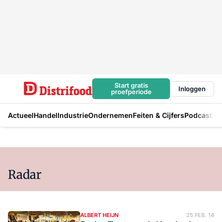
Start gratis
Inloggen
proefperiode
Actueel
Handel
Industrie
Ondernemen
Feiten & Cijfers
Podcast
Radar
ALBERT HEIJN
25 FEB. 14