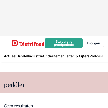
Start gratis
Inloggen
proefperiode
Actueel
Handel
Industrie
Ondernemen
Feiten & Cijfers
Podcast
peddler
Geen resultaten