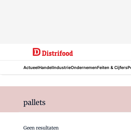
Actueel
Handel
Industrie
Ondernemen
Feiten & Cijfers
P
pallets
Geen resultaten