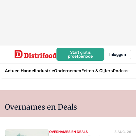
Start gratis
Inloggen
proefperiode
Actueel
Handel
Industrie
Ondernemen
Feiten & Cijfers
Podcast
Overnames en Deals
OVERNAMES EN DEALS
3 AUG. 26