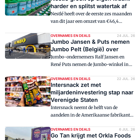
'Het wordt onze grootste winkel.'
harder en splitst watertak af
Nestlé heeft over de eerste zes maanden
van dit jaar een omzet van €46,4
miljard in de boeken gezet. De
onderneming kondigt tevens de
OVERNAMES EN DEALS
24 JUL. 26
Jumbo Jansen & Puts nemen
afsplitsing van zijn watertak af.
Jumbo Pelt (België) over
Jumbo-ondernemers Ralf Jansen en
René Puts nemen de Jumbo-winkel in
het Belgische Pelt over.
OVERNAMES EN DEALS
22 JUL. 26
Intersnack zet met
miljardeninvestering stap naar
Verenigde Staten
Intersnack neemt de helft van de
aandelen in de Amerikaanse fabrikant
van zoute snacks Utz over. Daarmee zet
de Europese fabrikant voor het eerst de
OVERNAMES EN DEALS
6 JUL. 26
Go Tan krijgt met Orkla Foods
stap naar de Verenigde Staten.