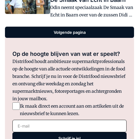
Odin neemt speciaalzaak De Smaak van
Echt in Baarn over van de zussen Didi en
Tesse Goossens. Het is de 43e winkel
voor de biologische coöperatie.
Volgende pagina
Op de hoogte blijven van wat er speelt?
Distrifood houdt ambitieuze supermarktprofessionals
op de hoogte van alle actuele ontwikkelingen in de food
branche. Schrijf je nu in voor de Distrifood nieuwsbrief
en ontvang elke weekdag en zondag het
supermarktnieuws, fotoreportages en achtergronden
in jouw mailbox.
Ik maak direct een account aan om artikelen uit de
nieuwsbrief te kunnen lezen.
E-mail
Schrijf je in!