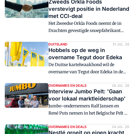
Zweeds Orkla Foods
verstevigt positie in Nederland
met CCI-deal
Het Zweedse Orkla Foods neemt de in
Drachten gevestigde snoepfabrikant
European Candy Group (CCI) over. Het
bedrijf heeft een waarde van €210
DUITSLAND
31 JUL. 26
Hobbels op de weg in
miljoen, meldt de kopende partij.
overname Tegut door Edeka
De Duitse kartelwaakhond wil de
overname van Tegut door Edeka in de
huidige vorm niet goedkeuren.
OVERNAMES EN DEALS
28 JUL. 26
Interview Jumbo Pelt: 'Gaan
voor lokaal marktleiderschap'
Jumbo-ondernemers Ralf Jansen en
René Puts nemen in het Belgische Pelt de
winkel over van Jumbo. In aanloop naar
dat moment blikt Ralf Jansen vooruit.
OVERNAMES EN DEALS
24 JUL. 26
Nestlé groeit op eigen kracht