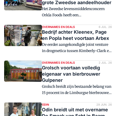
grote Zweedse aandeelhouder
Het Zweedse levensmiddelenconcern
Orkla Foods heeft een
minderheidsbelang van 40 procent
genomen in de Nederlandse fabrikant
OVERNAMES EN DEALS
6 JUL. 26
Bedrijf achter Kleenex, Page
van Aziatisch assortiment Go Tan.
en Popla heet voortaan Arbex
De eerder aangekondigde joint venture
in drogmetica tussen Kimberly-Clark en
Suzano krijgt Arbex als nieuwe naam.
OVERNAMES EN DEALS
2 JUL. 26
Grolsch voortaan volledig
eigenaar van bierbrouwer
Gulpener
Grolsch breidt zijn bestaande belang van
15 procent in de Limburgse bierbrouwer
Gulpener uit naar 100 procent en is
daarmee volledig eigenaar van het merk.
ODIN
29 JUN. 26
Odin breidt uit met overname
De Smaak van Echt in Baarn