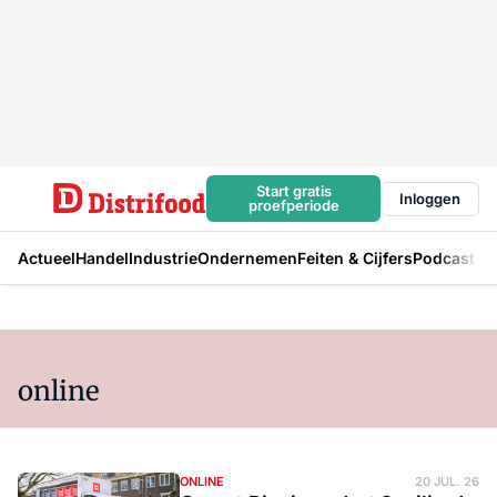
Start gratis
Inloggen
proefperiode
Actueel
Handel
Industrie
Ondernemen
Feiten & Cijfers
Podcast
online
ONLINE
20 JUL. 26