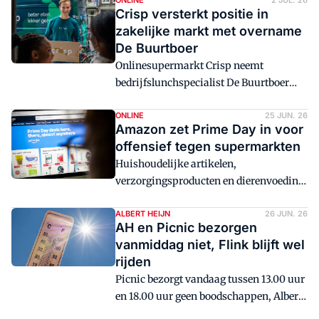
met Bol.com en Amazon. Distrifood
ONLINE
2 JUL. 26
Crisp versterkt positie in
praat met ceo e-commerce Gerald
zakelijke markt met overname
Schönbucher over de ambities van
De Buurtboer
Kaufland in ons land. 'We zijn in nieuwe
Onlinesupermarkt Crisp neemt
markten meestal in het tweede jaar
bedrijfslunchspecialist De Buurtboer
winstgevend.'
over van Albron.
ONLINE
25 JUN. 26
Amazon zet Prime Day in voor
offensief tegen supermarkten
Huishoudelijke artikelen,
verzorgingsproducten en dierenvoeding
behoren tot de best verkochte producten
tijdens het jaarlijkse koopjesevenement
ALBERT HEIJN
26 JUN. 26
AH en Picnic bezorgen
Amazon Prime Day. Daarmee zoekt
vanmiddag niet, Flink blijft wel
Amazon nadrukkelijker de concurrentie
rijden
met de supermarkten op.
Picnic bezorgt vandaag tussen 13.00 uur
en 18.00 uur geen boodschappen, Albert
Heijn stopt om 15.00 uur met bezorgen.