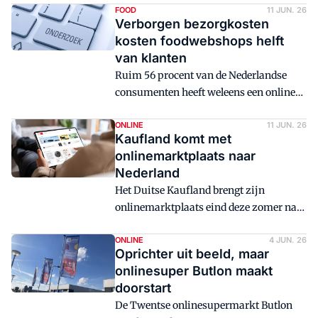
Thuisbezorgd houdt zijn mensen
FOOD
11 JUN. 26
Verborgen bezorgkosten
vandaag thuis, maar Flink blijft gewoon
kosten foodwebshops helft
rijden.
van klanten
Ruim 56 procent van de Nederlandse
consumenten heeft weleens een online
foodbestelling afgebroken omdat
bezorgkosten of andere toeslagen pas
ONLINE
11 JUN. 26
Kaufland komt met
laat in het bestelproces zichtbaar
onlinemarktplaats naar
werden. Dat blijkt uit onderzoek van
Nederland
bezorgspecialist Trunkrs.
Het Duitse Kaufland brengt zijn
onlinemarktplaats eind deze zomer naar
Nederland.
ONLINE
4 JUN. 26
Oprichter uit beeld, maar
onlinesuper Butlon maakt
doorstart
De Twentse onlinesupermarkt Butlon