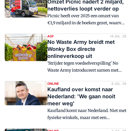
Omzet Picnic nadert 2 miljard,
nettoverlies loopt verder op
Picnic heeft over 2025 een omzet van
€1,9 miljard in de boeken gezet, waarvan
€1 miljard in Nederland. Het nettoverlies
kwam uit op €272 miljoen, iets meer
AGF
14 JUL. 26
No Waste Army breidt met
dan een jaar eerder.
Wonky Box directe
onlineverkoop uit
'Strijder tegen voedselverspilling' No
Waste Army introduceert samen met
Boerschappen de Wonky Box voor de
verkoop van 'afwijkende'
ONLINE
8 JUL. 26
Kaufland over komst naar
seizoensproducten.
Nederland: 'We gaan nooit
meer weg'
Kaufland komt naar Nederland. Niet met
fysieke winkels, maar met een
marktplaats die de concurrentie aangaat