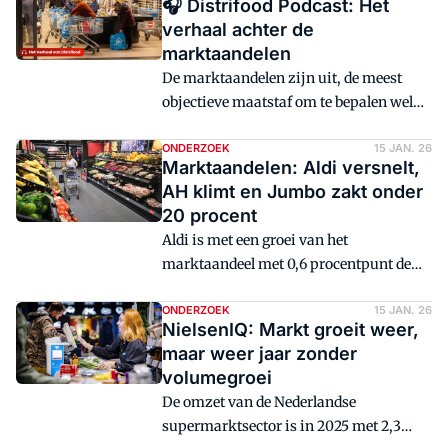
🎧 Distrifood Podcast: Het
verhaal achter de
marktaandelen
De marktaandelen zijn uit, de meest
objectieve maatstaf om te bepalen welke
supermarktformules de winnaars en de
verliezers in de branche zijn. Maar over
ONDERZOEK
15 JAN. 26
Marktaandelen: Aldi versnelt,
de marktaandelen valt nog veel meer te
AH klimt en Jumbo zakt onder
vertellen.
20 procent
Aldi is met een groei van het
marktaandeel met 0,6 procentpunt de
grootste winnaar in de markt in 2025.
ONDERZOEK
15 JAN. 26
NielsenIQ: Markt groeit weer,
maar weer jaar zonder
volumegroei
De omzet van de Nederlandse
supermarktsector is in 2025 met 2,3