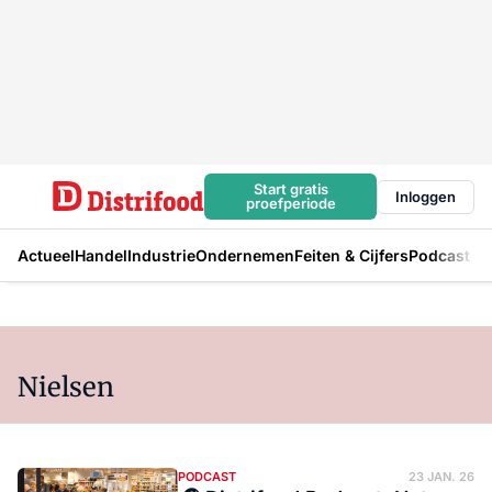
Start gratis
Inloggen
proefperiode
Actueel
Handel
Industrie
Ondernemen
Feiten & Cijfers
Podcast
Nielsen
PODCAST
23 JAN. 26