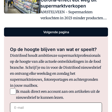
jaar ervoor.
supermarktverkopen
AMSTELVEEN - Supermarkten
verkochten in 2023 minder producten.
Volgens onderzoeksbureaus NIQ en GfK
doordat het corona-effect verdwijnt.
Volgende pagina
Klanten gaven vorig jaar door de hogere
prijzen wel meer geld uit in
supermarkten dan in 2022.
Op de hoogte blijven van wat er speelt?
Distrifood houdt ambitieuze supermarktprofessionals
op de hoogte van alle actuele ontwikkelingen in de food
branche. Schrijf je nu in voor de Distrifood nieuwsbrief
en ontvang elke weekdag en zondag het
supermarktnieuws, fotoreportages en achtergronden
in jouw mailbox.
Ik maak direct een account aan om artikelen uit de
nieuwsbrief te kunnen lezen.
E-mail