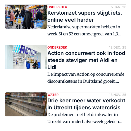
procent toegenomen naar €51,1 miljard.
ONDERZOEK
5 JAN. 26
Kerstomzet supers stijgt iets,
online veel harder
Nederlandse supermarkten hebben in
week 51 en 52 een omzetgroei van 1,3
procent geboekt. Websupermarkten
zagen hun verkopen veel harder
ONDERZOEK
12 DEC. 25
Action concurreert ook in food
toenemen.
steeds steviger met Aldi en
Lidl
De impact van Action op concurrerende
discountketens in Duitsland groeit.
Nielsen IQ ziet de van oorsprong
Nederlandse keten ook in food en near-
WATER
13 NOV. 25
Drie keer meer water verkocht
food snel groeien en omzet wegsnoepen
in Utrecht tijdens watercrisis
bij concurrenten.
De problemen met het drinkwater in
Utrecht van anderhalve week geleden
zorgden voor een enorme piek in de