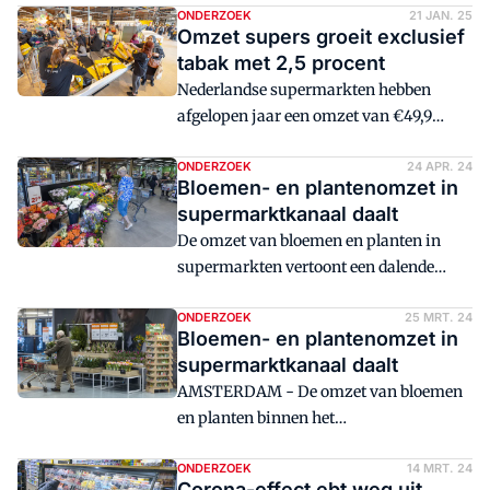
verkoop van flessenwater.
ONDERZOEK
21 JAN. 25
Omzet supers groeit exclusief
tabak met 2,5 procent
Nederlandse supermarkten hebben
afgelopen jaar een omzet van €49,9
miljard in de boeken gezet. Door de
tabaksban, die halverwege het jaar
ONDERZOEK
24 APR. 24
Bloemen- en plantenomzet in
inging, zakt de branche weer onder de
supermarktkanaal daalt
magische grens van €50 miljard.
De omzet van bloemen en planten in
supermarkten vertoont een dalende
tendens. NIQ constateert dat
consumenten vanwege 'economisch
ONDERZOEK
25 MRT. 24
Bloemen- en plantenomzet in
uitdagende tijden' minder of minder
supermarktkanaal daalt
dure bloemen en planten kopen. Het
AMSTERDAM - De omzet van bloemen
kanaal is goed voor bijna 20 procent van
en planten binnen het
de totale consumentenomzet, stelt
supermarktkanaal is in 2023 drie
Stichting Floridata.
procent gedaald ten opzichte van het
ONDERZOEK
14 MRT. 24
Corona-effect ebt weg uit