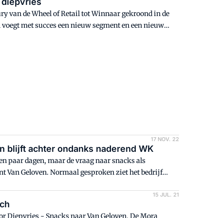
diepvries
ry van de Wheel of Retail tot Winnaar gekroond in de
en voegt met succes een nieuw segment en een nieuw
17 NOV. 22
en blijft achter ondanks naderend WK
n paar dagen, maar de vraag naar snacks als
kant Van Geloven. Normaal gesproken ziet het bedrijf
liegen.
15 JUL. 21
sch
 voor Diepvries - Snacks naar Van Geloven. De Mora