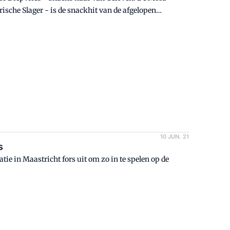
sche Slager - is de snackhit van de afgelopen
n nog veel verder te groeien.
10 JUN. 21
s
e in Maastricht fors uit om zo in te spelen op de