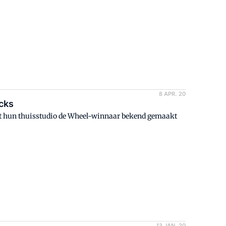
8 APR. 20
cks
 hun thuisstudio de Wheel-winnaar bekend gemaakt
13 JAN. 20