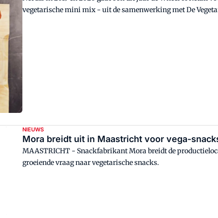
vegetarische mini mix - uit de samenwerking met De Vegetari
maanden. En de ambitie is om in vegetarisch de komende jare
NIEUWS
Mora breidt uit in Maastricht voor vega-snack
MAASTRICHT - Snackfabrikant Mora breidt de productielocati
groeiende vraag naar vegetarische snacks.