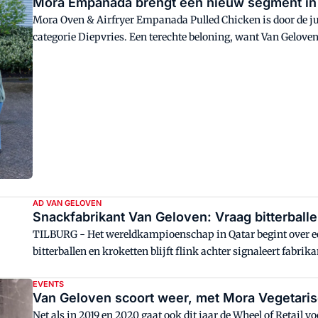
Mora Empanada brengt een nieuw segment in 
Mora Oven & Airfryer Empanada Pulled Chicken is door de ju
categorie Diepvries. Een terechte beloning, want Van Gelov
gebruiksmoment toe aan het schap.
AD VAN GELOVEN
Snackfabrikant Van Geloven: Vraag bitterball
TILBURG - Het wereldkampioenschap in Qatar begint over ee
bitterballen en kroketten blijft flink achter signaleert fabri
achter Mora en Van Dobben deze producten de schappen uitv
EVENTS
Van Geloven scoort weer, met Mora Vegetari
Net als in 2019 en 2020 gaat ook dit jaar de Wheel of Retail