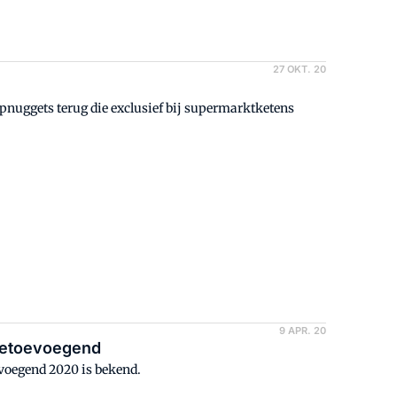
27 OKT. 20
nuggets terug die exclusief bij supermarktketens
9 APR. 20
getoevoegend
oegend 2020 is bekend.