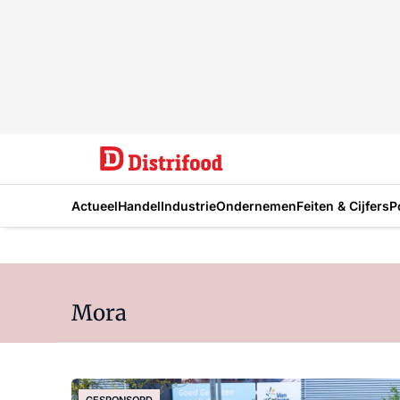
Actueel
Handel
Industrie
Ondernemen
Feiten & Cijfers
P
Mora