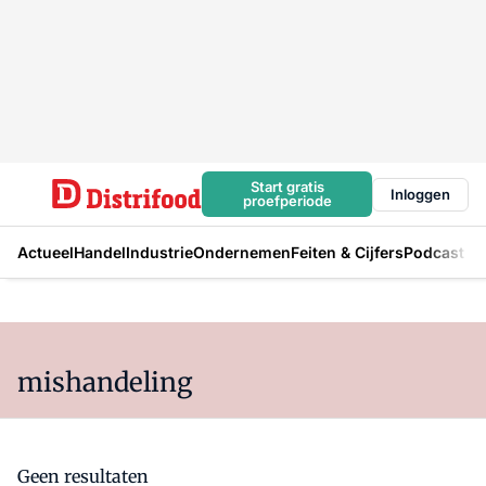
Start gratis
Inloggen
proefperiode
Actueel
Handel
Industrie
Ondernemen
Feiten & Cijfers
Podcast
mishandeling
Geen resultaten