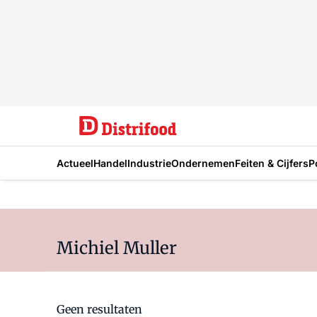
Actueel
Handel
Industrie
Ondernemen
Feiten & Cijfers
P
Michiel Muller
Geen resultaten