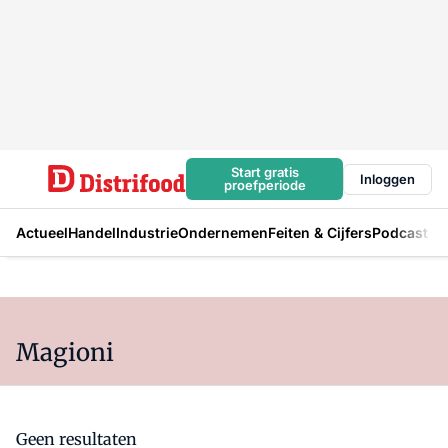
Start gratis
Inloggen
proefperiode
Actueel
Handel
Industrie
Ondernemen
Feiten & Cijfers
Podcast
Magioni
Geen resultaten