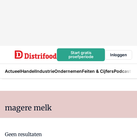
Start gratis
Inloggen
proefperiode
Actueel
Handel
Industrie
Ondernemen
Feiten & Cijfers
Podcast
magere melk
Geen resultaten