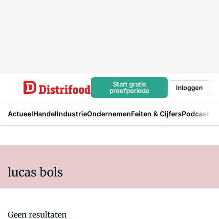
Start gratis
Inloggen
proefperiode
Actueel
Handel
Industrie
Ondernemen
Feiten & Cijfers
Podcast
lucas bols
Geen resultaten