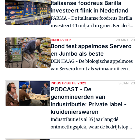
Italiaanse foodreus Barilla
investeert flink in Nederland
PARMA - De Italiaanse foodreus Barilla
investeert €1 miljard in groei. Een deel
van dat geld komt in Nederland terecht.
ONDERZOEK
28 MRT. 23
Bond test appelmoes Servero
en Jumbo als beste
DEN HAAG - De biologische appelmoes
van Servero komt als winnaar uit een
test van de Consumentenbond.
Appelpuree Biologisch van Jumbo is
INDUSTRIBUTIE 2023
3 JAN. 23
PODCAST - De
Beste Koop.
genomineerden van
Industributie: Private label -
kruidenierswaren
Industributie is al 35 jaar lang dé
ontmoetingsplek, waar de bedrijfstop
van (food)retailers en