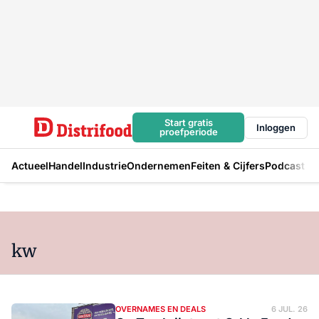
Start gratis
Inloggen
proefperiode
Actueel
Handel
Industrie
Ondernemen
Feiten & Cijfers
Podcast
kw
OVERNAMES EN DEALS
6 JUL. 26