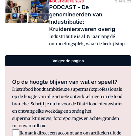
levensmiddelenfabrikanten
INDUSTRIBUTIE 2023
2 JAN. 23
PODCAST - De
samenkomen. Hoogtepunt van het event
genomineerden van
is de bekendmaking van de resultaten
Industributie:
van het Industributie-onderzoek. In
Kruidenierswaren overig
deze podcast gaan host Annemarie
Industributie is al 35 jaar lang dé
Brüning en hoofdredacteur Peter
ontmoetingsplek, waar de bedrijfstop
Garstenveld in gesprek met de
van (food)retailers en
genomineerden.
levensmiddelenfabrikanten
Volgende pagina
samenkomen. Hoogtepunt van het event
is de bekendmaking van de resultaten
van het Industributie-onderzoek. In
Op de hoogte blijven van wat er speelt?
deze podcast gaan host Annemarie
Distrifood houdt ambitieuze supermarktprofessionals
Brüning en hoofdredacteur Peter
op de hoogte van alle actuele ontwikkelingen in de food
Garstenveld in gesprek met de
branche. Schrijf je nu in voor de Distrifood nieuwsbrief
genomineerden.
en ontvang elke weekdag en zondag het
supermarktnieuws, fotoreportages en achtergronden
in jouw mailbox.
Ik maak direct een account aan om artikelen uit de