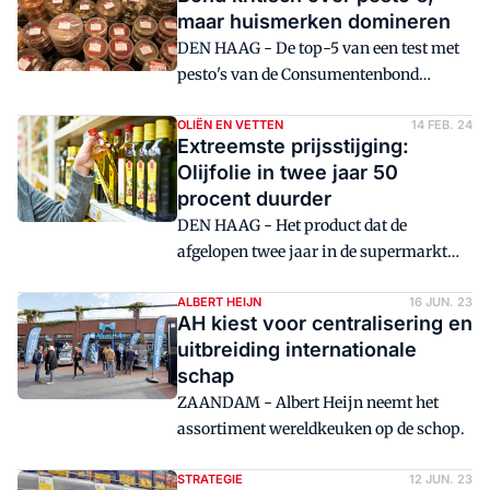
deze zogeheten true pricing ook
maar huismerken domineren
toegepast op kruidenierswaren.
DEN HAAG - De top-5 van een test met
pesto's van de Consumentenbond
bestaat uit huismerken.
OLIËN EN VETTEN
14 FEB. 24
Extreemste prijsstijging:
Olijfolie in twee jaar 50
procent duurder
DEN HAAG - Het product dat de
afgelopen twee jaar in de supermarkt
het hardst in prijs is gestegen, is
olijfolie.
ALBERT HEIJN
16 JUN. 23
AH kiest voor centralisering en
uitbreiding internationale
schap
ZAANDAM - Albert Heijn neemt het
assortiment wereldkeuken op de schop.
STRATEGIE
12 JUN. 23