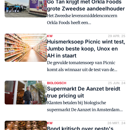
Go Tan krijgt met Orkla Foods
grote Zweedse aandeelhouder
Het Zweedse levensmiddelenconcern
Orkla Foods heeft een
minderheidsbelang van 40 procent
genomen in de Nederlandse fabrikant
KW
29 APR. 25
Huismerksoep Picnic wint test,
van Aziatisch assortiment Go Tan.
Jumbo beste koop, Unox en
AH in staart
De gevulde tomatensoep van Picnic
komt als winnaar uit de test van de
Consumentenbond.
BIOLOGISCH
25 JUN. 24
Supermarkt De Aanzet breidt
true pricing uit
Klanten betalen bij biologische
supermarkt De Aanzet in Amsterdam
voor groente, fruit en brood de
werkelijke prijs. Na de zomer wordt
KW
26 MRT. 24
Bond kritisch over pesto's,