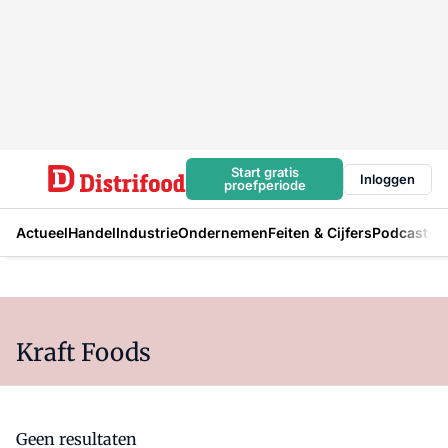
Start gratis
Inloggen
proefperiode
Actueel
Handel
Industrie
Ondernemen
Feiten & Cijfers
Podcast
Kraft Foods
Geen resultaten