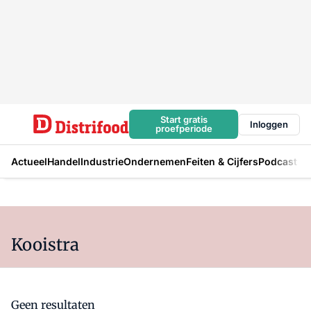
Start gratis
Inloggen
proefperiode
Actueel
Handel
Industrie
Ondernemen
Feiten & Cijfers
Podcast
Kooistra
Geen resultaten