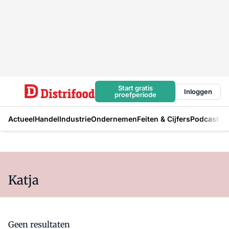
Start gratis
Inloggen
proefperiode
Actueel
Handel
Industrie
Ondernemen
Feiten & Cijfers
Podcast
Katja
Geen resultaten