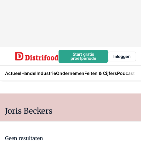
Start gratis
Inloggen
proefperiode
Actueel
Handel
Industrie
Ondernemen
Feiten & Cijfers
Podcast
Joris Beckers
Geen resultaten