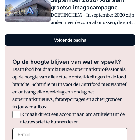
grote recall van sesamproducten en de
grootse imagocampagne
coronasneltests van Jumbo in het
DOETINCHEM - In september 2020 zijn
nieuws.
onder meer de coronabonussen, de grote
imagocampagne van Aldi en de stap van
Picnic van Superunie naar Edeka in het
Volgende pagina
nieuws.
Op de hoogte blijven van wat er speelt?
Distrifood houdt ambitieuze supermarktprofessionals
op de hoogte van alle actuele ontwikkelingen in de food
branche. Schrijf je nu in voor de Distrifood nieuwsbrief
en ontvang elke weekdag en zondag het
supermarktnieuws, fotoreportages en achtergronden
in jouw mailbox.
Ik maak direct een account aan om artikelen uit de
nieuwsbrief te kunnen lezen.
E-mail