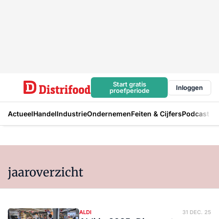
Start gratis
Inloggen
proefperiode
Actueel
Handel
Industrie
Ondernemen
Feiten & Cijfers
Podcast
jaaroverzicht
ALDI
31 DEC. 25