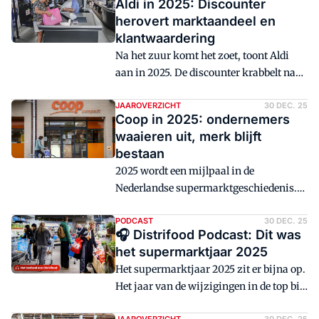
Aldi in 2025: Discounter
herovert marktaandeel en
klantwaardering
Na het zuur komt het zoet, toont Aldi
aan in 2025. De discounter krabbelt na
een paar zware jaren weer op.
Marktaandeel en klantwaardering zitten
JAAROVERZICHT
30 DEC. 25
Coop in 2025: ondernemers
in de lift. 'Aldi Nederland is dit jaar de
waaieren uit, merk blijft
snelst stijgende supermarkt.'
bestaan
2025 wordt een mijlpaal in de
Nederlandse supermarktgeschiedenis.
Na ruim 130 jaar verdwijnt Coop als
zelfstandige formule uit het straatbeeld.
PODCAST
30 DEC. 25
🎧 Distrifood Podcast: Dit was
Het merendeel van de winkels krijgt
het supermarktjaar 2025
onderdak bij andere ketens, maar een
Het supermarktjaar 2025 zit er bijna op.
flink aantal sluit definitief de deuren -
Het jaar van de wijzigingen in de top bij
soms met pijnlijke gevolgen voor lokale
Albert Heijn, bij Jumbo en bij Spar. Het
gemeenschappen. Toch is het verhaal