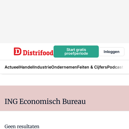
Start gratis
Inloggen
proefperiode
Actueel
Handel
Industrie
Ondernemen
Feiten & Cijfers
Podcast
ING Economisch Bureau
Geen resultaten