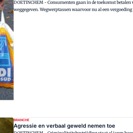
DOETINCHEM - Consumenten gaan in de toekomst betalen voor de gratis plastic tasjes die in winkels worden
weggegeven. Wegwerptassen waarvoor nu al een vergoeding van bijvoorbeeld twintig cent wordt gevraagd in
supermarkten, worden dan waarschijnlijk duurder.<BR />
BRANCHE
Agressie en verbaal geweld nemen toe