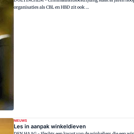
DOETINCHEM - Criminaliteitsbestrijding staat al jaren hoog 
organisaties als CBL en HBD zit ook ...
NIEUWS
Les in aanpak winkeldieven
DEN HAAG - Slechts een kwart van de winkeliers die een winkeldief betrapt, doet aangifte. Ook durven winkeliers