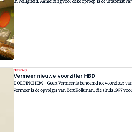
in veiligheid. Aanleiding voor deze oproep is de uitkomst van een onderzoek eerder deze week van de
Arbeidsinspectie naar agressie en geweld in de detailhande
NIEUWS
Vermeer nieuwe voorzitter HBD
DOETINCHEM - Geert Vermeer is benoemd tot voorzitter van het Hoofdbedrijfschap Detailhandel (HBD). Geert