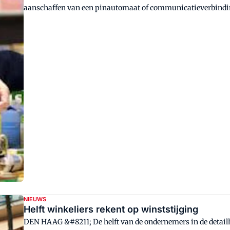
aanschaffen van een pinautomaat of communicatieverbinding.' Dit zegt het Hoofdbedrijfschap Detailhandel (HBD).
<BR />
NIEUWS
Helft winkeliers rekent op winststijging
DEN HAAG &#8211; De helft van de ondernemers in de detailhandel rekent erop het jaar a