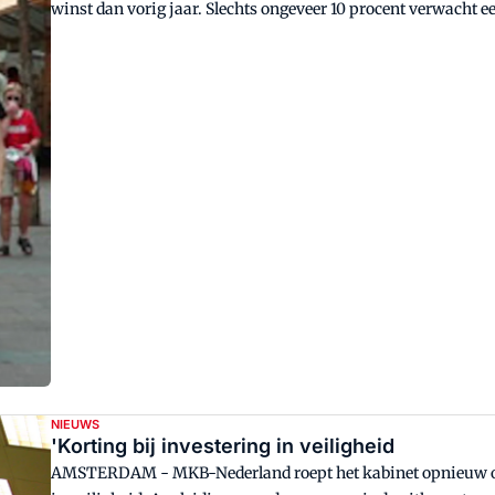
winst dan vorig jaar. Slechts ongeveer 10 procent verwacht een daling. Daarmee lijkt 2007 de geschiedenis in te gaan
als een prima jaar voor de Nederlandse retail. <BR />
NIEUWS
'Korting bij investering in veiligheid
AMSTERDAM - MKB-Nederland roept het kabinet opnieuw op een fiscale maatregel in te voeren voor investeringen