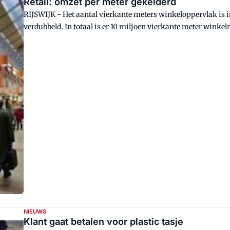
Retail: omzet per meter gekelderd
RIJSWIJK - Het aantal vierkante meters winkeloppervlak is in Nederland de afgelopen tien jaar meer dan
verdubbeld. In totaal is er 10 miljoen vierkante meter winkelruimte bijgekomen. De uitgaven van consumenten zijn
in dezelfde periode maar met 10 procent toegenomen.<BR />
NIEUWS
Klant gaat betalen voor plastic tasje