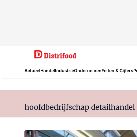
Actueel
Handel
Industrie
Ondernemen
Feiten & Cijfers
P
hoofdbedrijfschap detailhandel