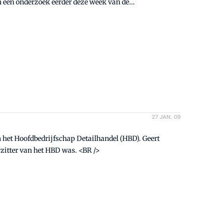
l. <BR />
27 JAN. 09
Vermeer is de opvolger van Bert Kolkman, die sinds 1997 voorzitter van het HBD was. <BR />