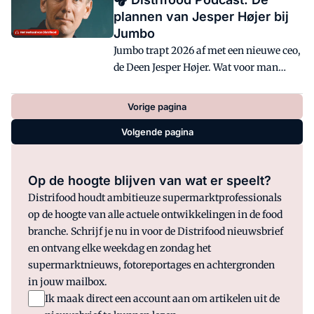
gebeurde dit jaar in het Muziekgebouw
plannen van Jesper Højer bij
aan 't IJ in Amsterdam. Wie waren de
Jumbo
grote winnaars en verliezers van de
Jumbo trapt 2026 af met een nieuwe ceo,
avond? En hoe verliep het evenement?
de Deen Jesper Højer. Wat voor man
staat er nu aan het roer van het
familiebedrijf in Veghel? Wat zijn zijn
Vorige pagina
plannen met Jumbo?
Volgende pagina
Op de hoogte blijven van wat er speelt?
Distrifood houdt ambitieuze supermarktprofessionals
op de hoogte van alle actuele ontwikkelingen in de food
branche. Schrijf je nu in voor de Distrifood nieuwsbrief
en ontvang elke weekdag en zondag het
supermarktnieuws, fotoreportages en achtergronden
in jouw mailbox.
Ik maak direct een account aan om artikelen uit de