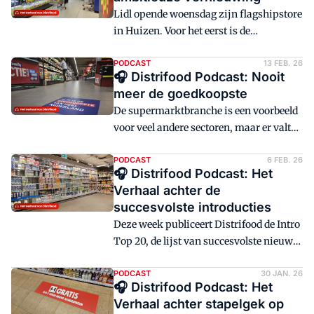
Sinds 2022 dalen de volumes, ondanks
Lidl opende woensdag zijn flagshipstore
een torenhoge promodruk.
in Huizen. Voor het eerst is de
vernieuwde Lidl-formule te zien in
Nederland, vol met innovaties.
PODCAST
13 FEB. 26
🎧 Distrifood Podcast: Nooit
meer de goedkoopste
De supermarktbranche is een voorbeeld
voor veel andere sectoren, maar er valt
nog veel te winnen. Dat zegt de
Consumentenbond deze week in gesprek
PODCAST
6 FEB. 26
🎧 Distrifood Podcast: Het
met Distrifood.
Verhaal achter de
succesvolste introducties
Deze week publiceert Distrifood de Intro
Top 20, de lijst van succesvolste nieuwe
introducties van A-merken.
FrieslandCampina is de grote winnaar
PODCAST
30 JAN. 26
🎧 Distrifood Podcast: Het
door in te spelen op de proteïnehype. Die
Verhaal achter stapelgek op
eiwittrend is sowieso een belangrijke