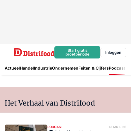
Start gratis
Inloggen
proefperiode
Actueel
Handel
Industrie
Ondernemen
Feiten & Cijfers
Podcast
Het Verhaal van Distrifood
PODCAST
13 MRT. 26