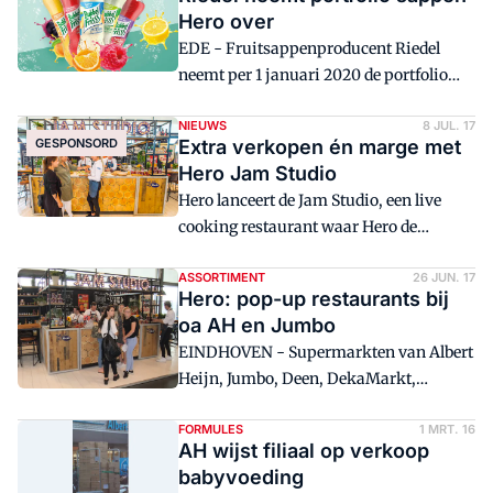
Hero over
EDE - Fruitsappenproducent Riedel
neemt per 1 januari 2020 de portfolio
van gekoelde sappen over van Hero
Nederland. Dit heeft Riedel vandaag
NIEUWS
8 JUL. 17
GESPONSORD
Extra verkopen én marge met
bekendgemaakt.
Hero Jam Studio
Hero lanceert de Jam Studio, een live
cooking restaurant waar Hero de
consument verleidt met hapjes,
drankjes en gerechten die worden
ASSORTIMENT
26 JUN. 17
Hero: pop-up restaurants bij
gemaakt met Hero jam. Een categorie-
oa AH en Jumbo
overstijgend initiatief, want niet alleen
EINDHOVEN - Supermarkten van Albert
Hero producten, maar ook de
Heijn, Jumbo, Deen, DekaMarkt,
ingrediënten van het gerecht worden als
Hoogvliet, Plus en Jan Linders krijgen
één geheel verkocht.
vanaf de eerste week van juli op de
FORMULES
1 MRT. 16
AH wijst filiaal op verkoop
winkelvloer een tijdelijke Jam Studio.
babyvoeding
Het eerste pop-up restaurant opende