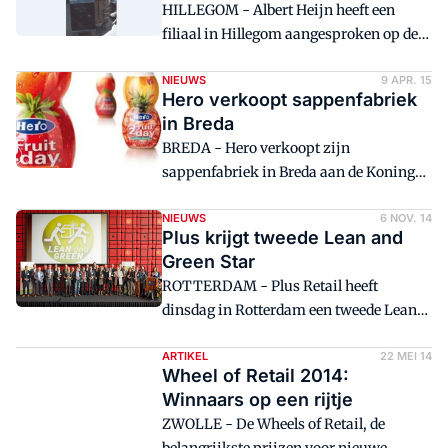
HILLEGOM - Albert Heijn heeft een
vrijdag in de AH XL in Eindhoven.
filiaal in Hillegom aangesproken op de
wijze waarop de winkel babyvoeding
verkoopt aan klanten.
NIEUWS
9 APR. 15
Hero verkoopt sappenfabriek
in Breda
BREDA - Hero verkoopt zijn
sappenfabriek in Breda aan de Konings
Groep uit België.
NIEUWS
6 NOV. 14
Plus krijgt tweede Lean and
Green Star
ROTTERDAM - Plus Retail heeft
dinsdag in Rotterdam een tweede Lean
and Greenstar gekregen voor de reductie
van de CO2-uitstoot die de
ARTIKEL
22 MEI 14
Wheel of Retail 2014:
supermarktketen realiseert.
Winnaars op een rijtje
ZWOLLE - De Wheels of Retail, de