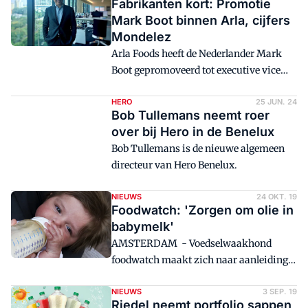
Fabrikanten kort: Promotie
Mark Boot binnen Arla, cijfers
Mondelez
Arla Foods heeft de Nederlander Mark
Boot gepromoveerd tot executive vice
president van de Europese tak van het
zuivelconcern. Zoetwarenconcern
HERO
25 JUN. 24
Bob Tullemans neemt roer
Mondelez noteerde in het derde kwartaal
over bij Hero in de Benelux
stijgingen van winst en omzet, terwijl
Bob Tullemans is de nieuwe algemeen
AB Inbev de bierverkoop zag dalen.
directeur van Hero Benelux.
NIEUWS
24 OKT. 19
Foodwatch: 'Zorgen om olie in
babymelk'
AMSTERDAM - Voedselwaakhond
foodwatch maakt zich naar aanleiding
van eigen onderzoek zorgen om
minerale olieresten in babymelk.
NIEUWS
3 SEP. 19
Riedel neemt portfolio sappen