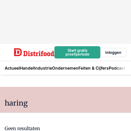
Start gratis
Inloggen
proefperiode
Actueel
Handel
Industrie
Ondernemen
Feiten & Cijfers
Podcast
haring
Geen resultaten