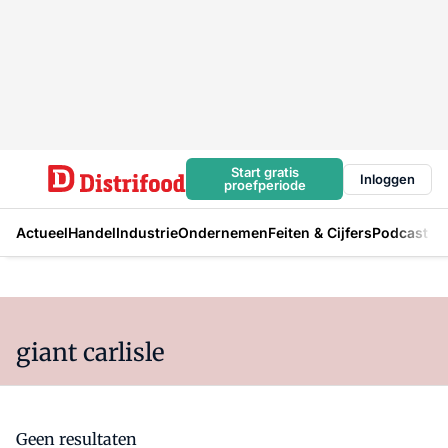
Start gratis
Inloggen
proefperiode
Actueel
Handel
Industrie
Ondernemen
Feiten & Cijfers
Podcast
giant carlisle
Geen resultaten