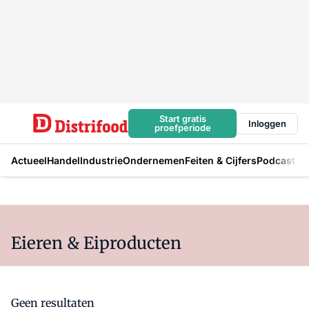
Start gratis
Inloggen
proefperiode
Actueel
Handel
Industrie
Ondernemen
Feiten & Cijfers
Podcast
Eieren & Eiproducten
Geen resultaten