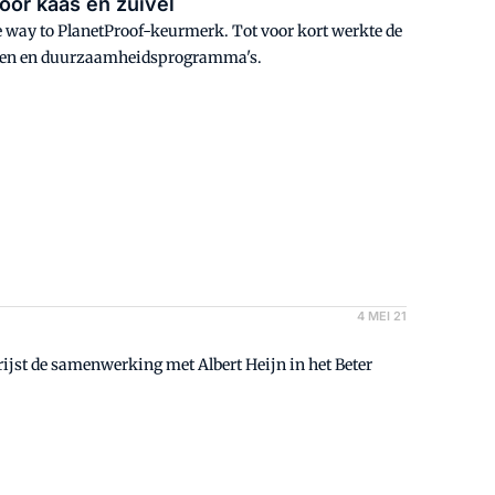
Jumbo kiest voor On the way to PlanetProof voor kaas en zuivel
e way to PlanetProof-keurmerk. Tot voor kort werkte de
erken en duurzaamheidsprogramma's.
4 MEI 21
st de samenwerking met Albert Heijn in het Beter