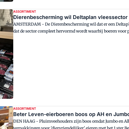
ASSORTIMENT
Dierenbescherming wil Deltaplan vleessector
AMSTERDAM - De Dierenbescherming wil dat er een Deltapla
dat de sector compleet hervormd wordt waarbij boeren voor 
krijgen die door de minder vlees etende consument wordt bet
ASSORTIMENT
Beter Leven-eierboeren boos op AH en Jumb
DEN HAAG - Pluimveehouders zijn boos omdat Jumbo en Albe
verpakkingen voor 'diervriendelijker' eieren met het 1 ste