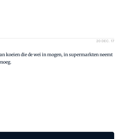
20 DEC. 17
enoeg.