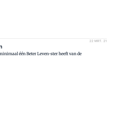
22 MRT. 21
en
inimaal één Beter Leven-ster heeft van de