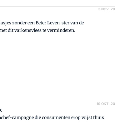
3 NOV. 20
sjes zonder een Beter Leven-ster van de
 met dit varkensvlees te verminderen.
19 OKT. 20
k
nchef-campagne die consumenten erop wijst thuis