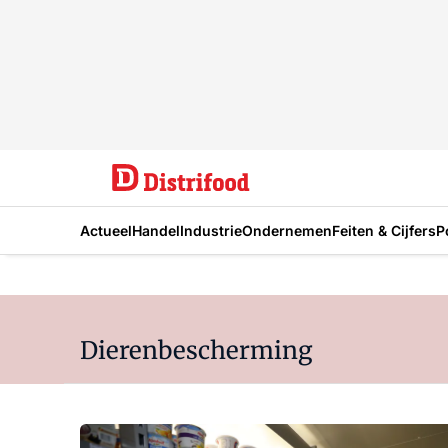
Actueel
Handel
Industrie
Ondernemen
Feiten & Cijfers
P
Dierenbescherming