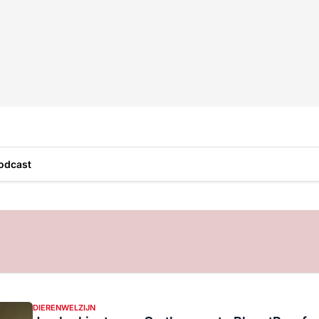
odcast
DIERENWELZIJN