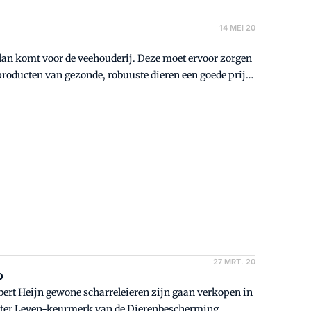
14 MEI 20
n komt voor de veehouderij. Deze moet ervoor zorgen
producten van gezonde, robuuste dieren een goede prijs
aald.
27 MRT. 20
o
rt Heijn gewone scharreleieren zijn gaan verkopen in
r Beter Leven-keurmerk van de Dierenbescherming.