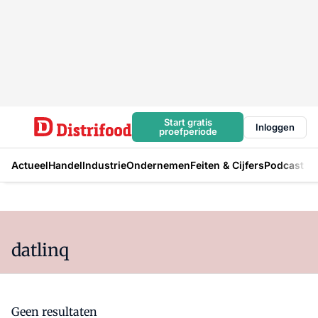
Start gratis
Inloggen
proefperiode
Actueel
Handel
Industrie
Ondernemen
Feiten & Cijfers
Podcast
datlinq
Geen resultaten