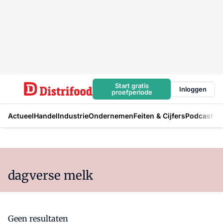
Start gratis
Inloggen
proefperiode
Actueel
Handel
Industrie
Ondernemen
Feiten & Cijfers
Podcast
dagverse melk
Geen resultaten