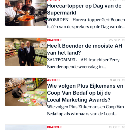
activiteiten met vanmiddag de
EVENTS
8 OKT. 19
Horeca-topper op Dag van de
ontknoping in de strijd om de Smaakt!
Supermarkt
Local Marketing Awards.
WOERDEN - Horeca-topper Gert Boonen
is één van de sprekers op de Dag van de
Supermarkt op vijf november. De
voormalig nummer één van de Terras
BRANCHE
25 SEP. 19
Heeft Boender de mooiste AH
Top 100 spreekt over productiviteit, het
van het land?
openen van een tweede zaak en het
ZALTBOMMEL - AH-franchiser Ferry
voortdurend zoeken naar toegevoegde
Boender opende woensdag in
waarde.
Zaltbommel een AH met een vvo van
ruim 2100 vierkante meter. 'Een AH XL
ARTIKEL
9 AUG. 19
Wie volgen Plus Eijkemans en
die zich geen AH XL mag noemen, maar
Coop Van Bedaf op bij de
met de warmte van een wijkwinkel.
Local Marketing Awards?
Want wij kennen de klanten en de
Wie volgen Plus Eijkemans en Coop Van
klanten kennen ons', zegt supermarkt-
Bedaf op als winnaars van de Local
manager Nicole van Namen.
Marketing Awards van Distrifood? Wie
dit jaar de grootste Local Heroes zijn,
BRANCHE
15 OKT. 18