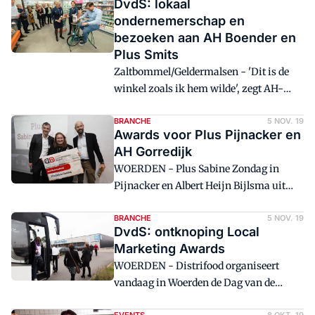
DvdS: lokaal
ondernemerschap en
bezoeken aan AH Boender en
Plus Smits
Zaltbommel/Geldermalsen - 'Dit is de
winkel zoals ik hem wilde', zegt AH-
franchiser Ferry Boender bij het bezoek
van de deelnemers aan de Dag van de
BRANCHE
5 NOV. 19
Awards voor Plus Pijnacker en
Supermarkt aan zijn recent geopende
AH Gorredijk
Echt Vers-AH in Zaltbommel. De strakke
WOERDEN - Plus Sabine Zondag in
winkel is een tegenpool van de Plus van
Pijnacker en Albert Heijn Bijlsma uit
Giel Smits. 'Dit is net thuiskomen', zegt
Gorredijk hebben de Smaakt Local
een Plus-vrouw als ze de winkel
Marketing Awards van Distrifood
BRANCHE
5 NOV. 19
binnenstapt.
DvdS: ontknoping Local
gewonnen.
Marketing Awards
WOERDEN - Distrifood organiseert
vandaag in Woerden de Dag van de
Supermarkt. De hele dag staat bol van de