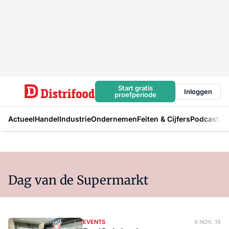
Start gratis
Inloggen
proefperiode
Actueel
Handel
Industrie
Ondernemen
Feiten & Cijfers
Podcast
Dag van de Supermarkt
EVENTS
8 NOV. 19