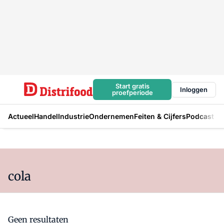
Start gratis
Inloggen
proefperiode
Actueel
Handel
Industrie
Ondernemen
Feiten & Cijfers
Podcast
cola
Geen resultaten