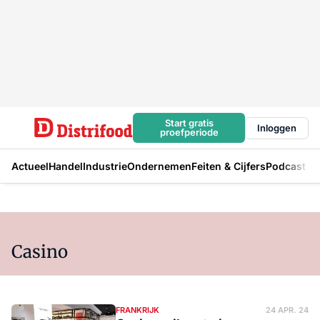
Start gratis
Inloggen
proefperiode
Actueel
Handel
Industrie
Ondernemen
Feiten & Cijfers
Podcast
Casino
FRANKRIJK
24 APR. 24