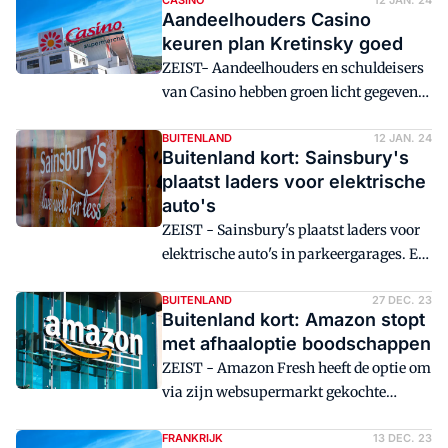
komende jaren genoeg geld genereren
CASINO
12 JAN. 24
Aandeelhouders Casino
om de toekomstige groei van de groep te
keuren plan Kretinsky goed
financieren en voor een positieve
ZEIST- Aandeelhouders en schuldeisers
cashflow te zorgen.
van Casino hebben groen licht gegeven
voor een overname van de Franse keten
door de Tsjechische miljardair Daniel
BUITENLAND
12 JAN. 24
Buitenland kort: Sainsbury's
Kretinsky.
plaatst laders voor elektrische
auto's
ZEIST - Sainsbury's plaatst laders voor
elektrische auto's in parkeergarages. En
de ontmanteling van de failliete Duitse
hypermarktketen Real gaat een nieuwe
BUITENLAND
27 DEC. 23
Buitenland kort: Amazon stopt
fase in. Rewe begint met de ombouw van
met afhaaloptie boodschappen
zijn overgenomen vestigingspunten.
ZEIST - Amazon Fresh heeft de optie om
via zijn websupermarkt gekochte
boodschappen af te halen helemaal
geschrapt.
FRANKRIJK
13 DEC. 23