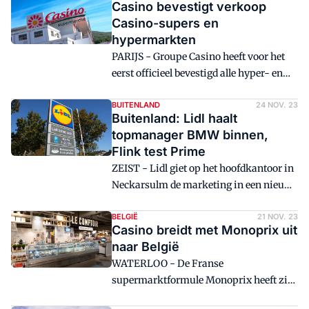
Casino bevestigt verkoop
Casino-supers en
hypermarkten
PARIJS - Groupe Casino heeft voor het
eerst officieel bevestigd alle hyper- en
supermarkten onder de formule Casino
te gaan verkopen.
BUITENLAND
24 NOV. 23
Buitenland: Lidl haalt
topmanager BMW binnen,
Flink test Prime
ZEIST - Lidl giet op het hoofdkantoor in
Neckarsulm de marketing in een nieuw
jasje en heeft daarvoor een topmanager
aangetrokken. Flink wil zijn trouwste
BELGIË
21 NOV. 23
Casino breidt met Monoprix uit
klanten via abonnementen aan zich
naar België
binden.
WATERLOO - De Franse
supermarktformule Monoprix heeft zijn
eerste vestigingspunt in België rond.