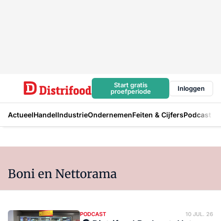
Start gratis
Inloggen
proefperiode
Actueel
Handel
Industrie
Ondernemen
Feiten & Cijfers
Podcast
Boni en Nettorama
PODCAST
10 JUL. 26