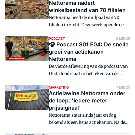
Nettorama nadert
winkelbestand van 70 filialen
Nettorama heeft de mijlpaal van 70
filialen in zicht. Deze week opende de
merkendiscounter een filiaal in Emmer-
Compascuum.
PODCAST
9 MEI 25
🎧 Podcast S01 E04: De snelle
groei van actiekanon
Nettorama
De vierde aflevering van de podcast van
Distrifood staat in het teken van de
snelle groei van Nettorama, het
actiekanon zonder genade.
MARKETING
7 MEI 25
Actielawine Nettorama onder
de loep: 'Iedere meter
prijssignaal'
Nettorama staat sinds jaar en dag
bekend als een heus actiekanon. Na de
fusie met Boni lijkt het hek echter