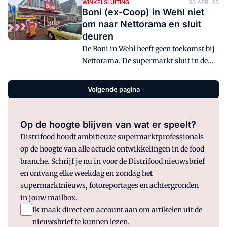
helemaal van de dam. Met name in de
WINKELSLUITING
30 APR. 25
Boni (ex-Coop) in Wehl niet
omgebouwde Boni-winkels verzuipt de
om naar Nettorama en sluit
klant in een heuse aanbiedingenlawine.
deuren
Distrifood maakte een rondje langs
De Boni in Wehl heeft geen toekomst bij
verschillende Nettorama-filialen,
Nettorama. De supermarkt sluit in de
analyseerde het actiebeleid, en ziet het
zomer de deuren.
succes van de groeiende formule.
'Verschillende klanten wonen op wel een
Volgende pagina
half uur rijden van de winkel, dat maakt
ze niks uit.'
Op de hoogte blijven van wat er speelt?
Distrifood houdt ambitieuze supermarktprofessionals
op de hoogte van alle actuele ontwikkelingen in de food
branche. Schrijf je nu in voor de Distrifood nieuwsbrief
en ontvang elke weekdag en zondag het
supermarktnieuws, fotoreportages en achtergronden
in jouw mailbox.
Ik maak direct een account aan om artikelen uit de
nieuwsbrief te kunnen lezen.