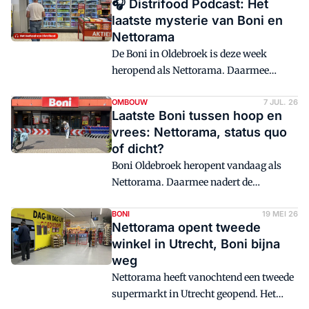
🎧 Distrifood Podcast: Het
laatste mysterie van Boni en
Nettorama
De Boni in Oldebroek is deze week
heropend als Nettorama. Daarmee
nadert de ombouwoperatie van de in
2023 aangekondigde fusie tussen
OMBOUW
7 JUL. 26
Laatste Boni tussen hoop en
Nettorama en Boni zijn einde. Maar hij
vrees: Nettorama, status quo
is nog niet helemaal afgerond. De Boni
of dicht?
in Odijk blijft als laatste over. Of en
Boni Oldebroek heropent vandaag als
wanneer de winkel overgaat naar
Nettorama. Daarmee nadert de
Nettorama, is voorlopig nog een raadsel.
ombouwoperatie na de in 2023
aangekondigde fusie zijn einde. Maar
BONI
19 MEI 26
Nettorama opent tweede
medewerkers van de laatste Boni - die in
winkel in Utrecht, Boni bijna
Odijk - leven nog tussen hoop en vrees.
weg
'Mogelijk worden we Nettorama,
Nettorama heeft vanochtend een tweede
wellicht blijven we Boni óf we gaan
supermarkt in Utrecht geopend. Het
dicht. Niemand die het weet.'