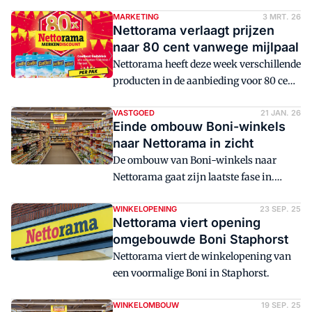
betreft een oude Boni in de wijk Zuilen.
MARKETING
3 MRT. 26
Nettorama verlaagt prijzen
naar 80 cent vanwege mijlpaal
Nettorama heeft deze week verschillende
producten in de aanbieding voor 80 cent.
Dit vanwege de naderende opening van
filiaal nummer 80.
VASTGOED
21 JAN. 26
Einde ombouw Boni-winkels
naar Nettorama in zicht
De ombouw van Boni-winkels naar
Nettorama gaat zijn laatste fase in.
Vandaag wordt Nettorama nummer 74
geopend in Hoogland.
WINKELOPENING
23 SEP. 25
Nettorama viert opening
omgebouwde Boni Staphorst
Nettorama viert de winkelopening van
een voormalige Boni in Staphorst.
WINKELOMBOUW
19 SEP. 25