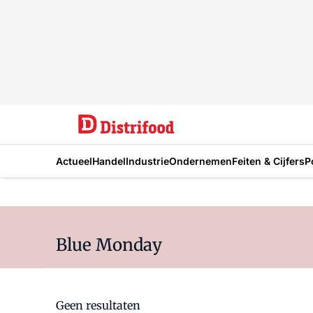
Actueel
Handel
Industrie
Ondernemen
Feiten & Cijfers
P
Blue Monday
Geen resultaten