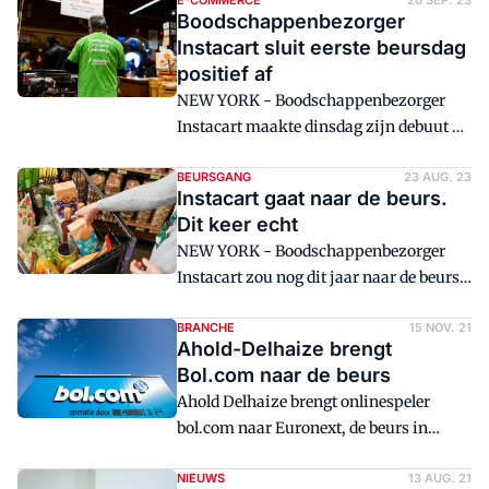
bedrijf.
E-COMMERCE
20 SEP. 23
Boodschappenbezorger
Instacart sluit eerste beursdag
positief af
NEW YORK - Boodschappenbezorger
Instacart maakte dinsdag zijn debuut op
de beurs. Aan het eind van de dag stond
de koers op winst.
BEURSGANG
23 AUG. 23
Instacart gaat naar de beurs.
Dit keer echt
NEW YORK - Boodschappenbezorger
Instacart zou nog dit jaar naar de beurs
gaan. Na eerdere aankondigingen zou
het dit keer echt moeten gebeuren.
BRANCHE
15 NOV. 21
Ahold-Delhaize brengt
Bol.com naar de beurs
Ahold Delhaize brengt onlinespeler
bol.com naar Euronext, de beurs in
Amsterdam. Het gaat om de plaatsing
van een beperkt aantal aandelen op de
NIEUWS
13 AUG. 21