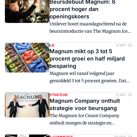
Beursdebuut Magnum: 6
procent hoger dan
openingskoers
Unilever hoort maandagochtend na de
beursintroductie van The Magnum Ice
Cream Company bij de dalers op de
Amsterdamse beurs. Magnum zelf
IJS
9 SEP. 25
Magnum mikt op 3 tot 5
startte iets lager dan de verwachte koers,
procent groei en half miljard
maar maakte vervolgens een sprongetje
besparing
van 6 procent.
Magnum wil vanaf volgend jaar
gemiddeld 3 tot 5 procent groeien. Dat
maakte het bedrijf vandaag bekend.
Daarnaast wil het €500 miljoen
STRATEGIE
8 SEP. 25
Magnum Company onthult
besparen, waarvan het al €150 miljoen
strategie voor beursgang
gerealiseerd heeft.
The Magnum Ice Cream Company
onthult morgen de strategie en
groeidoelstellingen voor het nieuwe