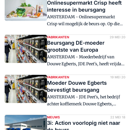
Onlinesupermarkt Crisp heeft
beurs in Amsterdam.
interesse in beursgang
AMSTERDAM - Onlinesupermarkt
Crisp wil mogelijk de beurs op. Op die
manier kan het bedrijf 'herkapitaliseren
voor je groei met behoud van eigendom'.
FABRIKANTEN
29 MEI 20
Beursgang DE-moeder
grootste van Europa
AMSTERDAM - Moederbedrijf van
Douwe Egberts, JDE Peet's, heeft vrijdag
in Amsterdam de grootste beursgang in
Europa van dit jaar op zijn naam
FABRIKANTEN
19 MEI 20
Moeder Douwe Egberts
geschreven.
bevestigt beursgang
AMSTERDAM - JDE Peet's, het bedrijf
achter koffiemerk Douwe Egberts,
verwacht binnen enkele weken naar de
beurs in Amsterdam te gaan. Voor de
NIEUWS
22 MEI 18
3i: Action voorlopig niet naar
beursgang geeft het bedrijf nieuwe
de beurs