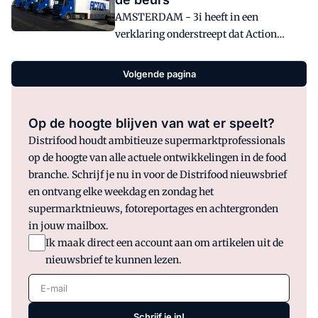
aandelen uit, waarmee naar
AMSTERDAM - 3i heeft in een
verwachting €700 miljoen aan nieuw
verklaring onderstreept dat Action
kapitaal wordt opgehaald.
voorlopig niet naar de beurs gaat.
Volgende pagina
Op de hoogte blijven van wat er speelt?
Distrifood houdt ambitieuze supermarktprofessionals
op de hoogte van alle actuele ontwikkelingen in de food
branche. Schrijf je nu in voor de Distrifood nieuwsbrief
en ontvang elke weekdag en zondag het
supermarktnieuws, fotoreportages en achtergronden
in jouw mailbox.
Ik maak direct een account aan om artikelen uit de
nieuwsbrief te kunnen lezen.
E-mail
Schrijf je in!