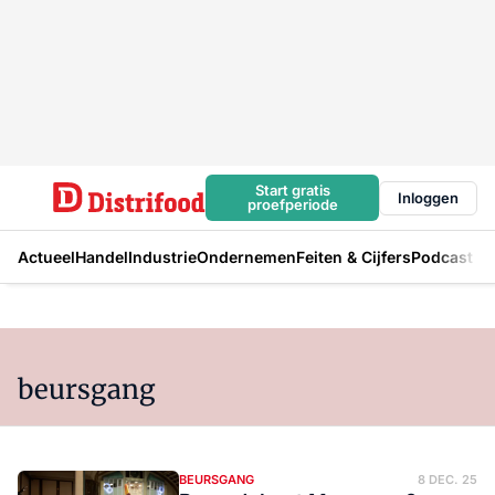
Start gratis
Inloggen
proefperiode
Actueel
Handel
Industrie
Ondernemen
Feiten & Cijfers
Podcast
beursgang
BEURSGANG
8 DEC. 25