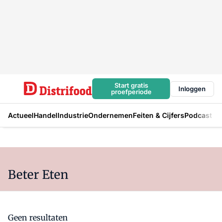
Start gratis
Inloggen
proefperiode
Actueel
Handel
Industrie
Ondernemen
Feiten & Cijfers
Podcast
Beter Eten
Geen resultaten