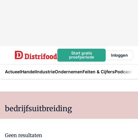
Start gratis
Inloggen
proefperiode
Actueel
Handel
Industrie
Ondernemen
Feiten & Cijfers
Podcast
bedrijfsuitbreiding
Geen resultaten