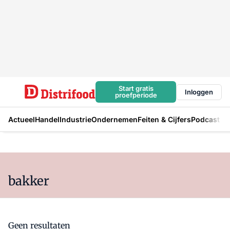
Start gratis
Inloggen
proefperiode
Actueel
Handel
Industrie
Ondernemen
Feiten & Cijfers
Podcast
bakker
Geen resultaten