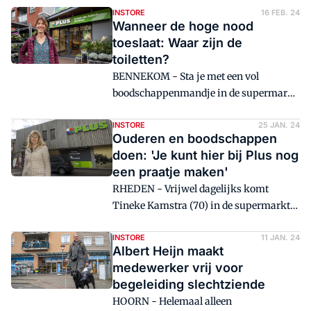
INSTORE
16 FEB. 24
Wanneer de hoge nood
toeslaat: Waar zijn de
toiletten?
BENNEKOM - Sta je met een vol
boodschappenmandje in de supermarkt,
moet je ineens ontzettend nodig naar het
toilet. Geen pretje, weet Marleen van der
INSTORE
25 JAN. 24
Ouderen en boodschappen
Meer (44) uit Bennekom, net als veel
doen: 'Je kunt hier bij Plus nog
andere mensen die lijden aan een
een praatje maken'
chronische darmontstekingsziekte.
RHEDEN - Vrijwel dagelijks komt
Vooral omdat een wc vaak niet zomaar
Tineke Kamstra (70) in de supermarkt,
vrij toegankelijk is.
waar ze heel prijsbewust haar
boodschappen doet. Terugkerende
INSTORE
11 JAN. 24
Albert Heijn maakt
ergernis is dat de supermarkt volgens
medewerker vrij voor
haar niet is gericht op oudere mensen,
begeleiding slechtziende
zoals met de volumeacties. 'Oudere
HOORN - Helemaal alleen
mensen zijn vaak alleen of met z'n