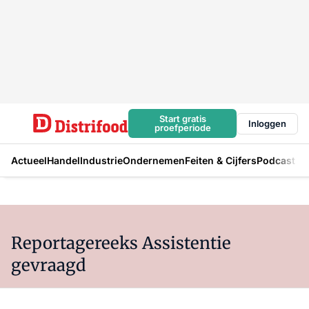
Start gratis
Inloggen
proefperiode
Actueel
Handel
Industrie
Ondernemen
Feiten & Cijfers
Podcast
Reportagereeks Assistentie
gevraagd