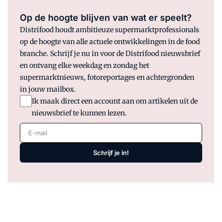
keer samen de boodschappen, Nicolien
in een scootmobiel en Maaike in een
Op de hoogte blijven van wat er speelt?
rolstoel.
Distrifood houdt ambitieuze supermarktprofessionals
op de hoogte van alle actuele ontwikkelingen in de food
branche. Schrijf je nu in voor de Distrifood nieuwsbrief
en ontvang elke weekdag en zondag het
supermarktnieuws, fotoreportages en achtergronden
in jouw mailbox.
Ik maak direct een account aan om artikelen uit de
nieuwsbrief te kunnen lezen.
E-mail
Schrijf je in!