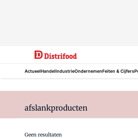
Actueel
Handel
Industrie
Ondernemen
Feiten & Cijfers
P
afslankproducten
Geen resultaten