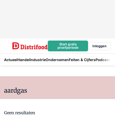
Start gratis
Inloggen
proefperiode
Actueel
Handel
Industrie
Ondernemen
Feiten & Cijfers
Podcast
aardgas
Geen resultaten